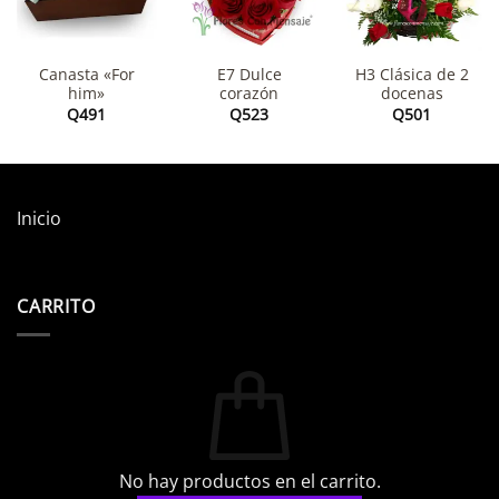
Canasta «For
E7 Dulce
H3 Clásica de 2
him»
corazón
docenas
Q
491
Q
523
Q
501
Inicio
CARRITO
No hay productos en el carrito.