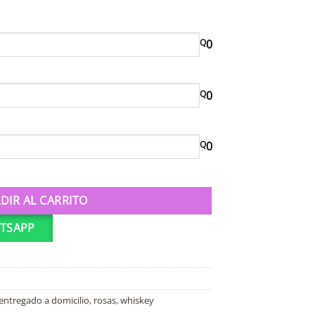
Q
0
Q
0
Q
0
DIR AL CARRITO
TSAPP
entregado a domicilio
,
rosas
,
whiskey