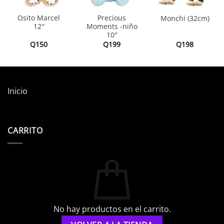
Osito Marcel
Precious
Monchi (32cm)
12″
Moments -niño
10″
Q
150
Q
199
Q
198
Inicio
CARRITO
No hay productos en el carrito.