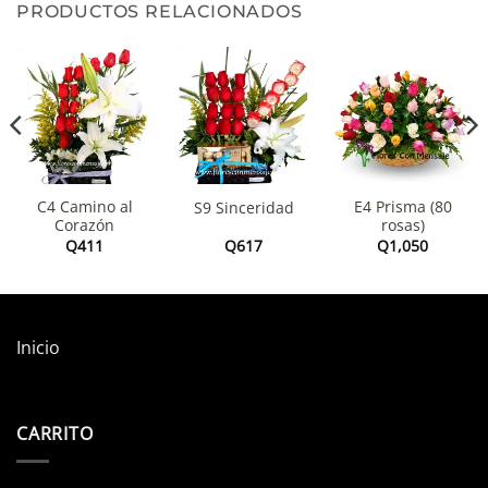
PRODUCTOS RELACIONADOS
C4 Camino al
E4 Prisma (80
S9 Sinceridad
Corazón
rosas)
Q
411
Q
617
Q
1,050
Inicio
CARRITO