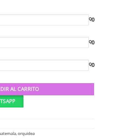
Q
0
Q
0
Q
0
DIR AL CARRITO
TSAPP
uatemala
,
orquidea