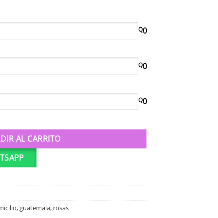
Q
0
Q
0
Q
0
DIR AL CARRITO
TSAPP
icilio
,
guatemala
,
rosas