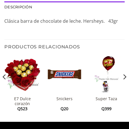
DESCRIPCIÓN
Clásica barra de chocolate de leche. Hersheys. 43gr
PRODUCTOS RELACIONADOS
E7 Dulce
Snickers
Super Taza
corazón
Q
523
Q
20
Q
399