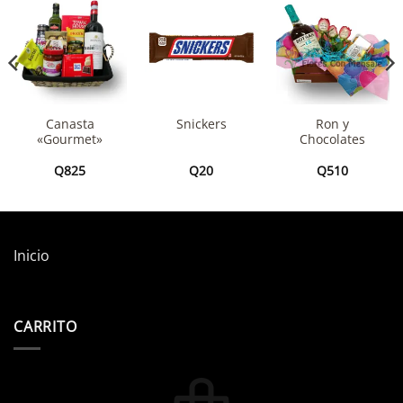
Canasta
Ron y
Snickers
«Gourmet»
Chocolates
Q
825
Q
20
Q
510
Inicio
CARRITO