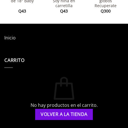
de 18″ Baby
Soy niña en
globos
carretilla
Recuperate
Q
43
Q
43
Q
300
Inicio
CARRITO
No hay productos en el carrito.
VOLVER A LA TIENDA