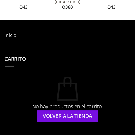
(niño o niña)
Q
43
Q
360
Q
43
Inicio
CARRITO
No hay productos en el carrito.
VOLVER A LA TIENDA