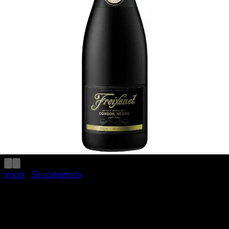
Carrito
No hay productos en el carrito.
Volver a la tienda
Inicio
/
Sin categoría
Freixenet Cordón Negro
Semi Seco