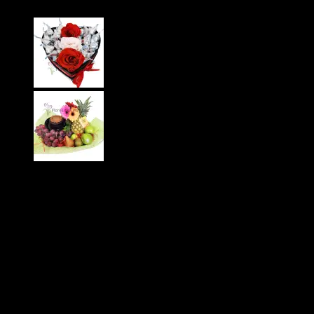
Q
200
Fina cava de marca reconocida mundialmente, En boca
es muy fresco con toque a manzana, pera madura y
destellos de sabores cítricos
Botella de 750ml
Venta prohibida a menores de 18 años.
Mensaje en las rosas: