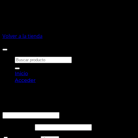
No hay productos en el carrito.
Volver a la tienda
Buscar
por:
Inicio
Acceder
Acceder
Obligatorio
Nombre de usuario o correo electrónico
*
Obligatorio
Contraseña
*