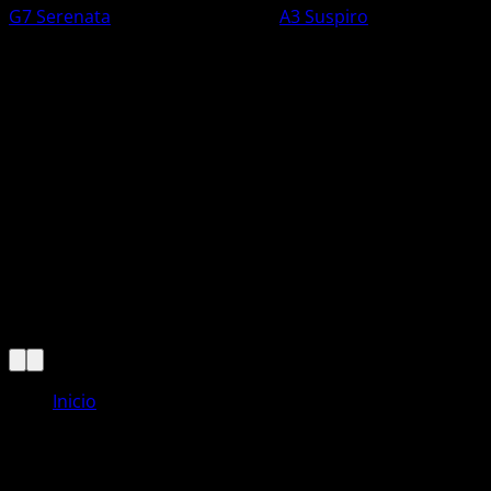
G7 Serenata
A3 Suspiro
Q
573
Q
366
Inicio
Carrito