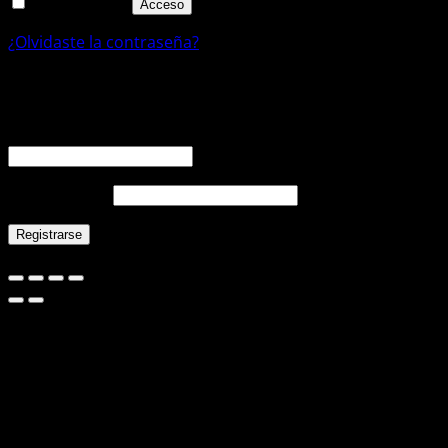
Recuérdame
Acceso
¿Olvidaste la contraseña?
Registrarse
Obligatorio
Dirección de correo electrónico
*
Obligatorio
Contraseña
*
Registrarse