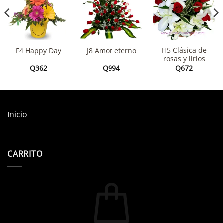
H5 Clásica de
F4 Happy Day
J8 Amor eterno
rosas y lirios
Q
362
Q
994
Q
672
Inicio
CARRITO