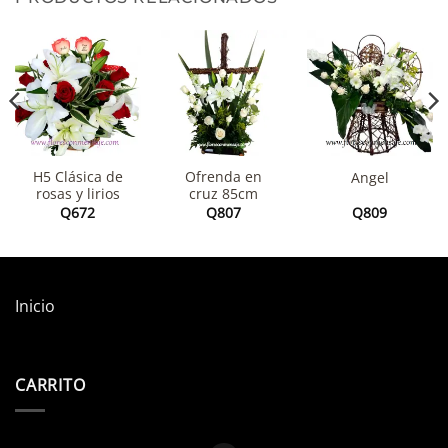
H5 Clásica de
Ofrenda en
Angel
rosas y lirios
cruz 85cm
Q
672
Q
807
Q
809
Inicio
CARRITO