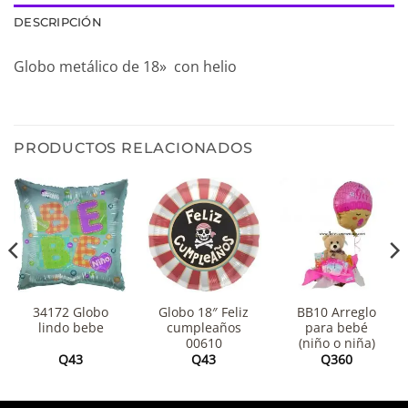
DESCRIPCIÓN
Globo metálico de 18» con helio
PRODUCTOS RELACIONADOS
34172 Globo
Globo 18″ Feliz
BB10 Arreglo
lindo bebe
cumpleaños
para bebé
00610
(niño o niña)
Q
43
Q
43
Q
360