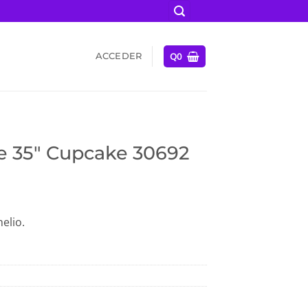
Q
0
ACCEDER
e 35″ Cupcake 30692
elio.