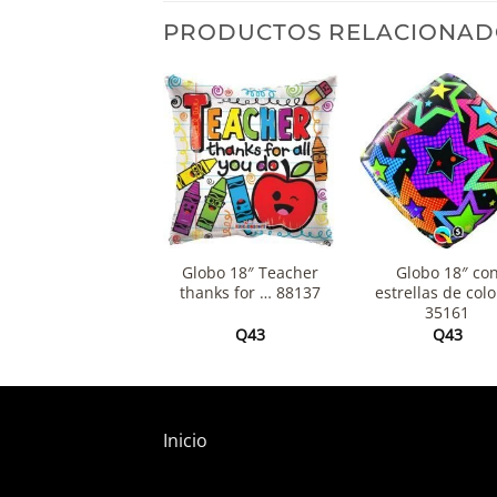
PRODUCTOS RELACIONAD
+
+
obo 18″ Hope you
Globo 18″ Teacher
Globo 18″ co
eel better 114509
thanks for … 88137
estrellas de col
35161
Q
43
Q
43
Q
43
Inicio