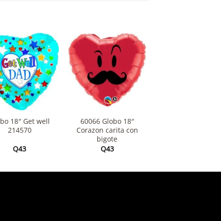
+
bo 18″ Get well
60066 Globo 18″
214570
Corazon carita con
bigote
Q
43
Q
43