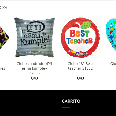
OS
+
+
+
n
Globo cuadrado «FYI
Globo 18″ Best
Glo
ores
es mi kumple»
teacher 31352
37006
Q
43
Q
43
CARRITO