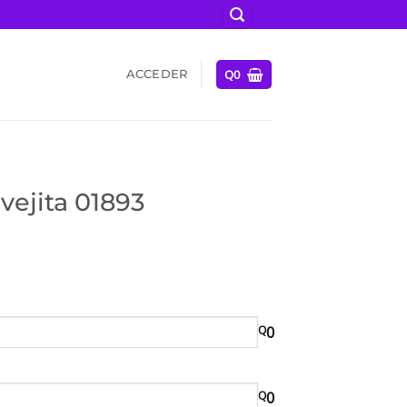
Q
0
ACCEDER
vejita 01893
Q
0
Q
0