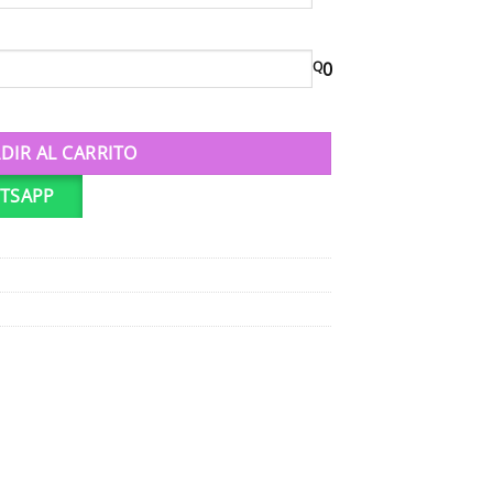
Q
0
ntidad
DIR AL CARRITO
TSAPP