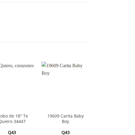
+
+
lobo de 18″ Te
19609 Carita Baby
119151 Globo d
Quiero 34447
Boy
18″ Baby
Q
43
Q
43
Q
43