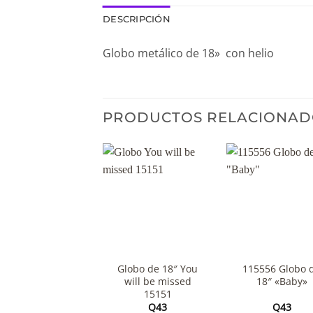
DESCRIPCIÓN
Globo metálico de 18» con helio
PRODUCTOS RELACIONAD
+
+
Globo de 18″ You
115556 Globo 
will be missed
18″ «Baby»
15151
Q
43
Q
43