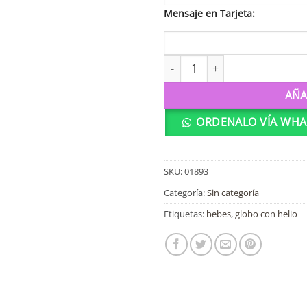
Mensaje en Tarjeta:
Globo es niña ovejita 01893 ca
AÑA
ORDENALO VÍA WHA
SKU:
01893
Categoría:
Sin categoría
Etiquetas:
bebes
,
globo con helio