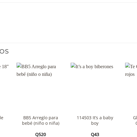
OS
+
+
+
de
BB5 Arreglo para
114503 It’s a baby
G
bebé (niño o niña)
boy
Q
520
Q
43