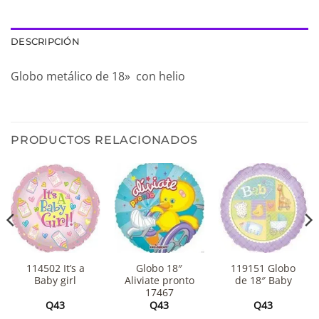
DESCRIPCIÓN
Globo metálico de 18» con helio
PRODUCTOS RELACIONADOS
114502 It’s a
Globo 18″
119151 Globo
Baby girl
Aliviate pronto
de 18″ Baby
17467
Q
43
Q
43
Q
43