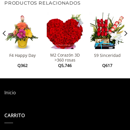
PRODUCTOS RELACIONADOS
M2 Corazón 3D
F4 Happy Day
S9 Sinceridad
>360 rosas
Q
362
Q
5,746
Q
617
Inicio
CARRITO