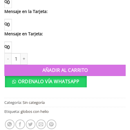
Q
0
Mensaje en la Tarjeta:
Q
0
Mensaje en Tarjeta:
Q
0
36216 Globo de 18" I love you rain or shine cantidad
AÑADIR AL CARRITO
ORDENALO VÍA WHATSAPP
Categoría:
Sin categoría
Etiqueta:
globos con helio