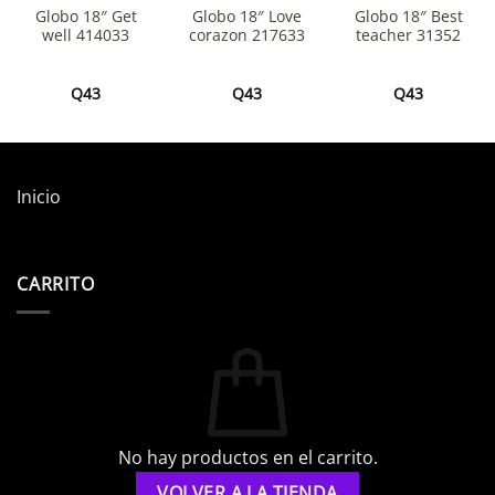
Globo 18″ Get
Globo 18″ Love
Globo 18″ Best
well 414033
corazon 217633
teacher 31352
Q
43
Q
43
Q
43
Inicio
CARRITO
No hay productos en el carrito.
VOLVER A LA TIENDA