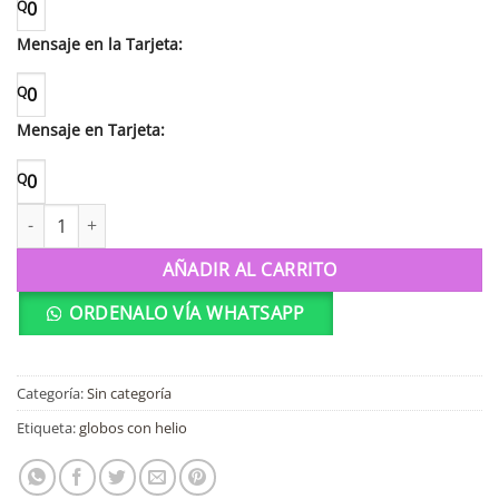
Q
0
Mensaje en la Tarjeta:
Q
0
Mensaje en Tarjeta:
Q
0
35383 Globo 18" Felicitame es mi cumple! cantidad
AÑADIR AL CARRITO
ORDENALO VÍA WHATSAPP
Categoría:
Sin categoría
Etiqueta:
globos con helio