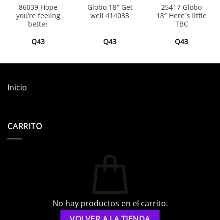
86039 Hope
Globo 18″ Get
25417 Globo
you’re feeling
well 414033
18″ Here´s little
better
TBC
Q
43
Q
43
Q
43
Inicio
CARRITO
No hay productos en el carrito.
VOLVER A LA TIENDA