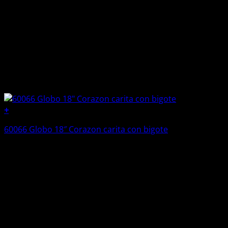
+
60066 Globo 18″ Corazon carita con bigote
Q
43