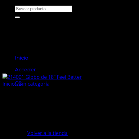
Saltar
Buscar
al
por:
contenido
Inicio
Acceder
Q
0
Inicio
/
Sin categoría
214001 Globo de 18″ Feel Be
No hay productos en el carrito.
Volver a la tienda
Q
43