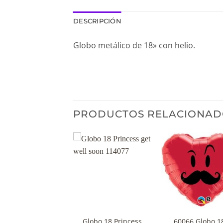
DESCRIPCIÓN
Globo metálico de 18» con helio.
PRODUCTOS RELACIONAD
+
+
obo cuadrado «FYI
Globo 18 Princess
60066 Globo 1