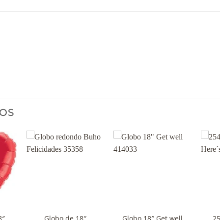
OS
+
+
+
8″
Globo de 18″
Globo 18″ Get well
25