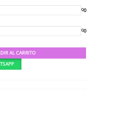
Q
0
Q
0
hday cantidad
DIR AL CARRITO
TSAPP