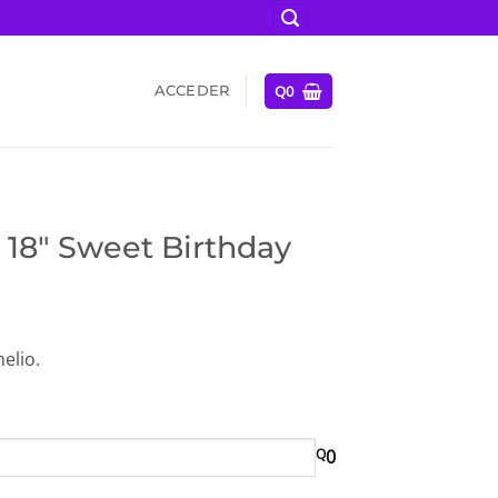
Q
0
ACCEDER
 18″ Sweet Birthday
elio.
Q
0