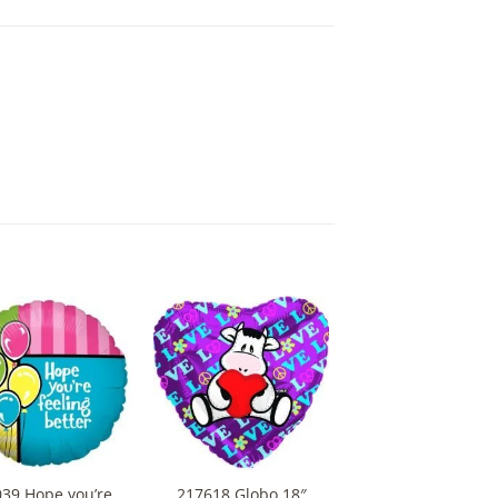
+
39 Hope you’re
217618 Globo 18″