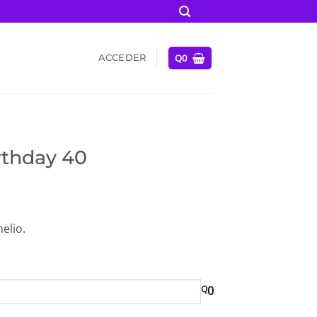
Q
0
ACCEDER
rthday 40
elio.
Q
0