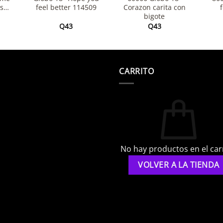
os…
feel better 114509
Corazon carita con
bigote
Q
43
Q
43
CARRITO
No hay productos en el carr
VOLVER A LA TIENDA