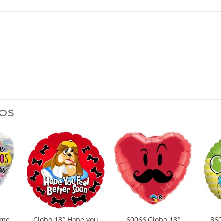
OS
+
+
+
rme
Globo 18″ Hope you
60066 Globo 18″
860