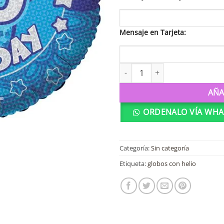
Mensaje en Tarjeta:
19421 Happy birthday 40 canti
AÑA
ORDENALO VÍA WHA
Categoría:
Sin categoría
Etiqueta:
globos con helio