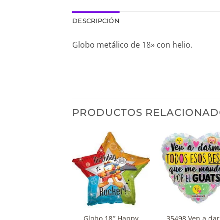
DESCRIPCIÓN
Globo metálico de 18» con helio.
PRODUCTOS RELACIONAD
+
+
13031 Globo 18″
Globo 18″ Happy
35498 Ven a da