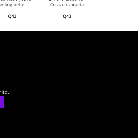
feeling better
Corazon vaquita
Q
43
Q
43
ito.