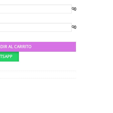
Q
0
Q
0
dad
DIR AL CARRITO
TSAPP