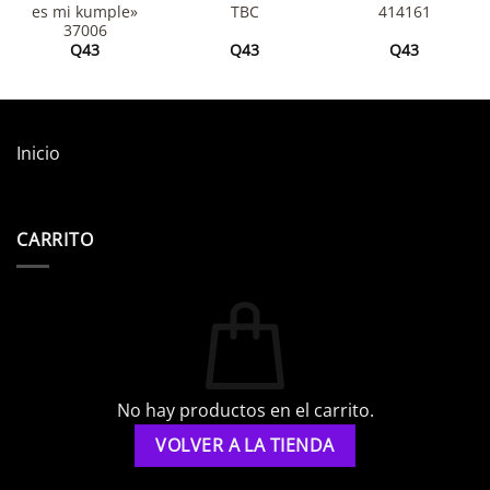
es mi kumple»
TBC
414161
37006
Q
43
Q
43
Q
43
Inicio
CARRITO
No hay productos en el carrito.
VOLVER A LA TIENDA