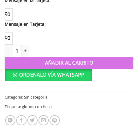
Mensaje en la Tarjeta:
Q
0
Mensaje en Tarjeta:
Q
0
114073 Globo Osito get well cantidad
AÑADIR AL CARRITO
ORDENALO VÍA WHATSAPP
Categoría:
Sin categoría
Etiqueta:
globos con helio