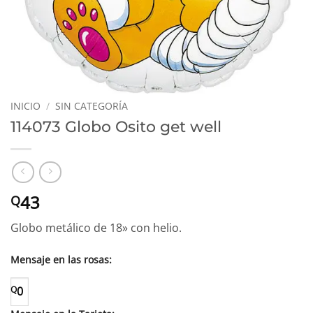
INICIO
/
SIN CATEGORÍA
114073 Globo Osito get well
43
Q
Globo metálico de 18» con helio.
Mensaje en las rosas:
Q
0