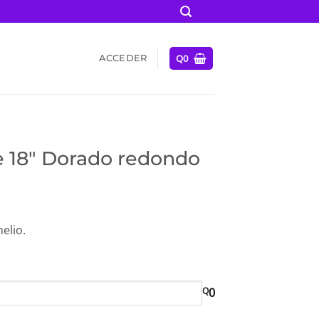
Q
0
ACCEDER
 18″ Dorado redondo
elio.
Q
0