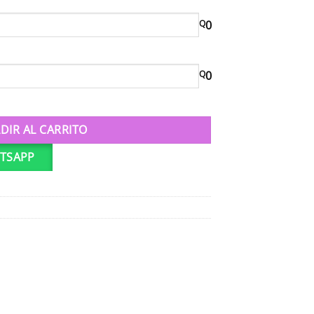
Q
0
Q
0
dondo cantidad
DIR AL CARRITO
TSAPP